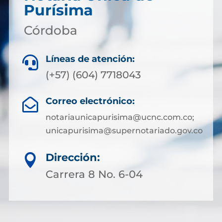
Purísima
Córdoba
Líneas de atención:

(+57) (604) 7718043
Correo electrónico:

notariaunicapurisima@ucnc.com.co;
unicapurisima@supernotariado.gov.co
Dirección:

Carrera 8 No. 6-04