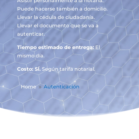
Asistir personalmente a la notaría.
Puede hacerse también a domicilio.
Llevar la cédula de ciudadanía.
Llevar el documento que se va a
autenticar.
Tiempo estimado de entrega:
El
mismo día.
Costo: SÍ.
Según tarifa notarial.
Home
Autenticación
9