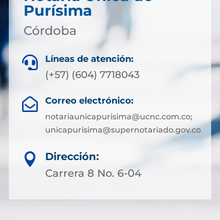
Purísima
Córdoba
Líneas de atención:

(+57) (604) 7718043
Correo electrónico:

notariaunicapurisima@ucnc.com.co;
unicapurisima@supernotariado.gov.co
Dirección:

Carrera 8 No. 6-04