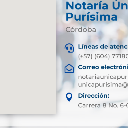
Notaría Ún
Purísima
Córdoba
Líneas de atenc

(+57) (604) 7718
Correo electrón

notariaunicapu
unicapurisima@
Dirección:

Carrera 8 No. 6-