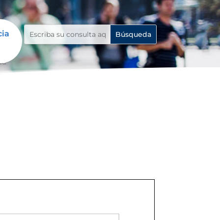
cia
da