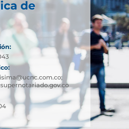
ica de
ión:
043
ico:
risima@ucnc.com.co;
supernotariado.gov.co
04