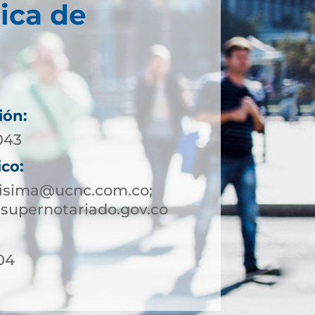
ica de
ión:
043
ico:
risima@ucnc.com.co;
supernotariado.gov.co
04