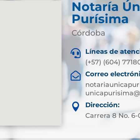
Notaría Ún
Purísima
Córdoba
Líneas de atenc

(+57) (604) 7718
Correo electrón

notariaunicapu
unicapurisima@
Dirección:

Carrera 8 No. 6-