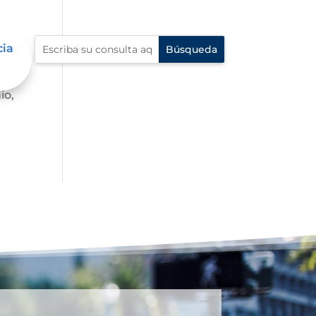
cia
io,