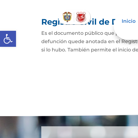
Registro Civil de Defu
Inicio
Abrir barra de herramientas
Es el documento público que prueba el
defunción quede anotada en el Registro
si lo hubo. También permite el inicio de