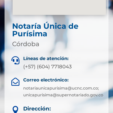
Notaría Única de
Purísima
Córdoba
Líneas de atención:

(+57) (604) 7718043
Correo electrónico:

notariaunicapurisima@ucnc.com.co;
unicapurisima@supernotariado.gov.co
Dirección:
