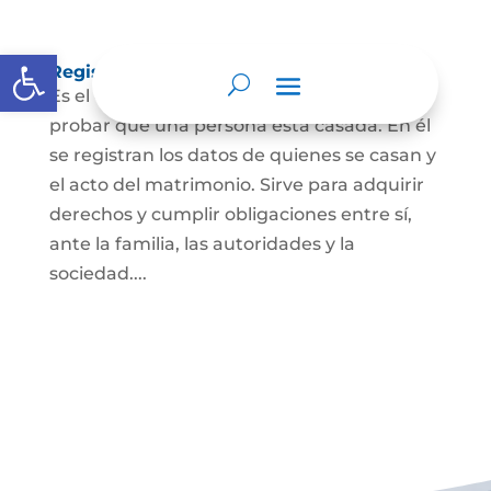
Abrir barra de herramientas
Registro Civil de Matrimonio
Es el documento público necesario para
probar que una persona está casada. En él
se registran los datos de quienes se casan y
el acto del matrimonio. Sirve para adquirir
derechos y cumplir obligaciones entre sí,
ante la familia, las autoridades y la
sociedad....