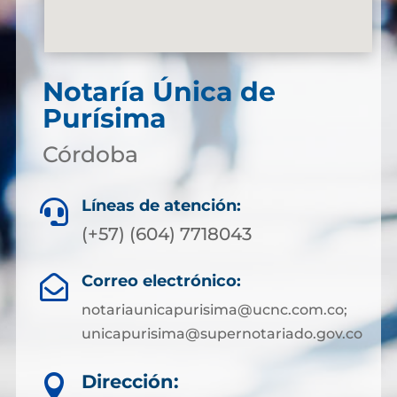
Notaría Única de
Purísima
Córdoba
Líneas de atención:

(+57) (604) 7718043
Correo electrónico:

notariaunicapurisima@ucnc.com.co;
unicapurisima@supernotariado.gov.co
Dirección:
